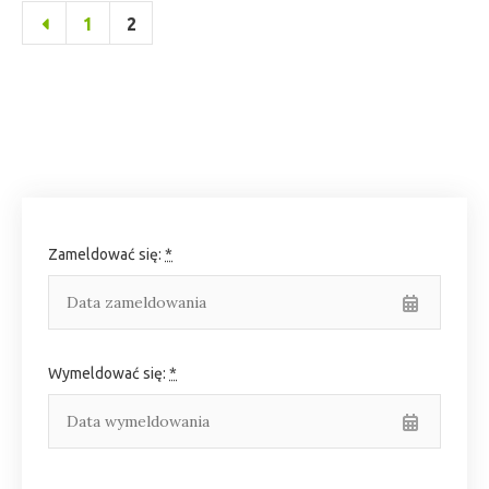
Stronicowanie
Page
Page
1
2
wpisów
Poprzednie
Zameldować się:
*
Wymeldować się:
*