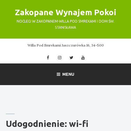
Skip
Zakopane Wynajem Pokoi
to
content
NOCLEGI W ZAKOPANEM-WILLA POD SMREKAMI I DOM ŚW.
STANISŁAWA
Willa Pod Smrekami Jaszczurówka 16, 34-500
Facebook
Instagram
Twitter
YouTube
MENU
Udogodnienie:
wi-fi