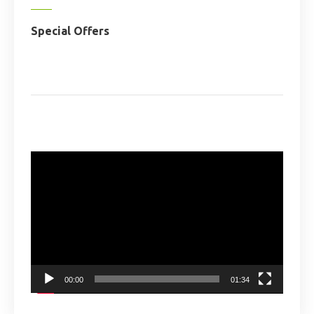
Special Offers
Odtwarzacz
video
00:00
01:34