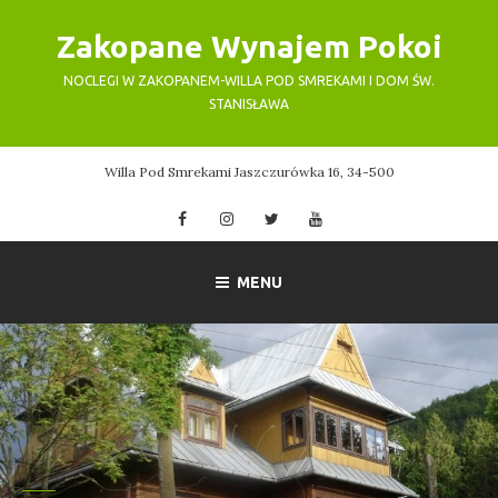
Skip
Zakopane Wynajem Pokoi
to
content
NOCLEGI W ZAKOPANEM-WILLA POD SMREKAMI I DOM ŚW.
STANISŁAWA
Willa Pod Smrekami Jaszczurówka 16, 34-500
Facebook
Instagram
Twitter
YouTube
MENU