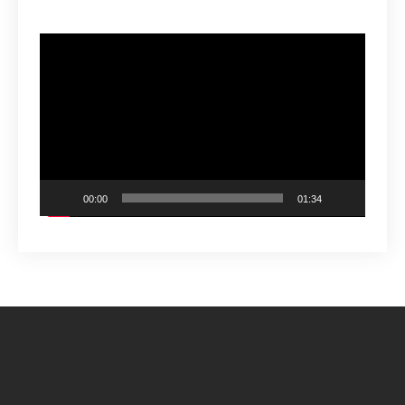
Odtwarzacz
video
00:00
01:34