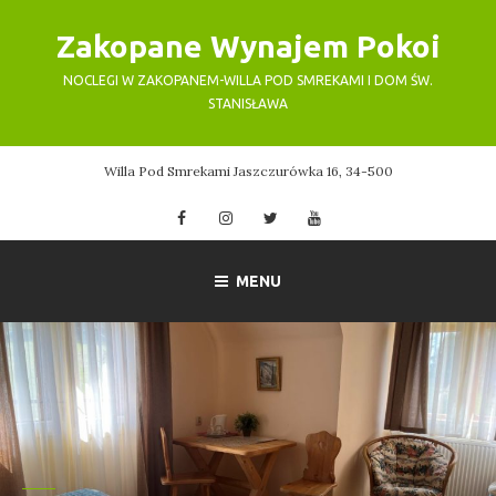
Skip
Zakopane Wynajem Pokoi
to
content
NOCLEGI W ZAKOPANEM-WILLA POD SMREKAMI I DOM ŚW.
STANISŁAWA
Willa Pod Smrekami Jaszczurówka 16, 34-500
Facebook
Instagram
Twitter
YouTube
MENU