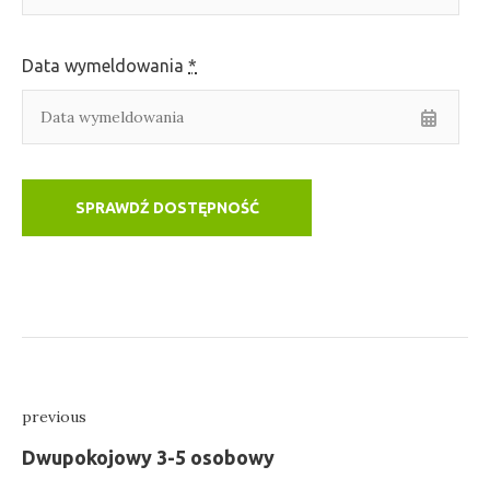
Data wymeldowania
*
Nawigacja
previous
wpisu
Previous
Dwupokojowy 3-5 osobowy