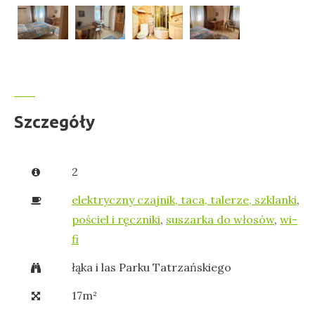
Szczegóły
2
elektryczny czajnik, taca, talerze, szklanki
,
pościel i ręczniki
,
suszarka do włosów
,
wi-
fi
łąka i las Parku Tatrzańskiego
17m²